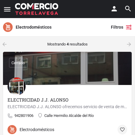
Electrodomésticos
Filtros
arrow_backward
arrow_forward
Mostrando
4
resultados
Cerrado
ELECTRICIDAD J.J. ALONSO
ELECTRICIDAD J.J. ALONSO ofrecemos servicio de venta de material eléctrico y instalaciones eléctricas e…
942801906
Calle Hermilio Alcalde del Río
Electrodomésticos