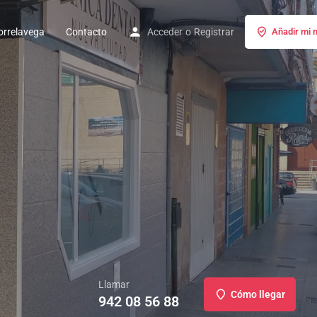
rrelavega
Contacto
Acceder
o
Registrar
Añadir mi 
Llamar
Cómo llegar
942 08 56 88