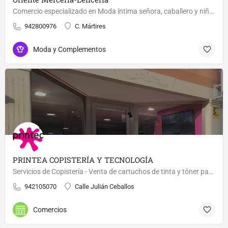
Comercio especializado en Moda íntima señora, caballero y niños. También amplio muestrario en Mercería y…
942800976
C. Mártires
Moda y Complementos
PRINTEA COPISTERÍA Y TECNOLOGÍA
Servicios de Copistería - Venta de cartuchos de tinta y tóner para impresoras - Servicio Técnico Informático…
942105070
Calle Julián Ceballos
Comercios