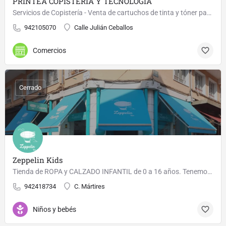
PRINTEA COPISTERÍA Y TECNOLOGÍA
Servicios de Copistería - Venta de cartuchos de tinta y tóner para impresoras - Servicio Técnico Informático…
942105070
Calle Julián Ceballos
Comercios
Cerrado
Zeppelin Kids
Tienda de ROPA y CALZADO INFANTIL de 0 a 16 años. Tenemos una zona de ocio para los peques para que ellos…
942418734
C. Mártires
Niños y bebés