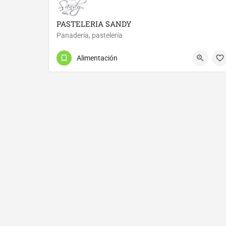
PASTELERIA SANDY
Panadería, pastelería
630197997
Calle Pablo Iglesias
Alimentación