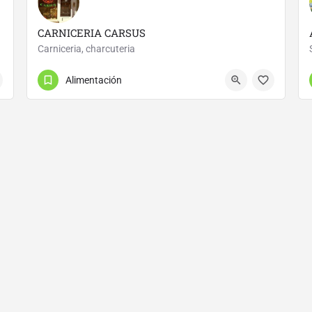
CARNICERIA CARSUS
Carniceria, charcuteria
942892201
Avenida de Fernando Arce
Alimentación