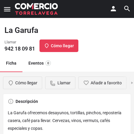
La Garufa
Llamar
Cómo llegar
942 18 09 81
Ficha
Eventos
0
Cómo llegar
Llamar
Añadir a favorito
Descripción
La Garufa ofrecemos desayunos, tortillas, pinchos, repostería
casera, café para llevar. Cervezas, vinos, vermuts, cafés
especiales y copas.